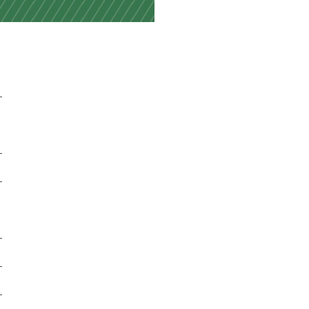
。
。
。
。
。
。