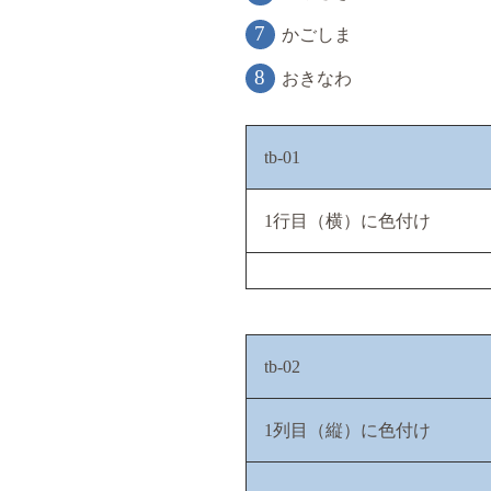
かごしま
おきなわ
tb-01
1行目（横）に色付け
tb-02
1列目（縦）に色付け