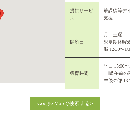
提供サービ
放課後等デイ
ス
支援
月～土曜
開所日
※夏期休暇:8
暇:12/30〜1/
平日 15:00〜1
療育時間
土曜 午前の部 1
午後の部 13:3
Google Mapで検索する>