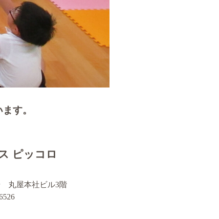
います。
ス ピッコロ
番1号 丸屋本社ビル3階
6526