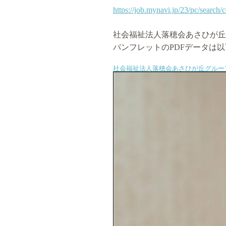
https://job.mynavi.jp/23/pc/search/
社会福祉法人落穂会あさひが丘
パンフレットのPDFデータは
社会福祉法人落穂会あさひが丘グルー