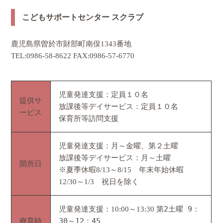
こどもサポートセンター スクラブ
鹿児島県曽於市財部町南俣1343番地
TEL:0986‐58‐8622 FAX:0986‐57‐6770
児童発達支援：定員１０名
提供サ
放課後等デイサービス：定員１０名
ービス
保育所等訪問支援
児童発達支援：月～金曜、第２土曜
放課後等デイサービス：月～土曜
開所日
※夏季休暇8/13～8/15 年末年始休暇
12/30～1/3 祝日を除く
児童発達支援：10:00～13:30
第2土曜 9：
療育時
30～12：45